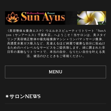
《美容整体＆痩身エステ》ウエルネスビューティリトリート「SunA
yus（サンアーユス）千葉本店」へようこそ！当サロンは、美スタイ
リング美容矯正整体や最先端痩身マシン＋リンパマッサージ痩身、
高濃度水素ガス吸入など、見違えるほど綺麗で健康な自分に垢ぬけ
るためのハイレベルなサービスをご提供致します。緑に囲まれた非
日常の素敵なリトリートで、本当の自分、なりたい自分を叶える美
活、健活のひとときをご堪能ください。
MENU
✴サロンNEWS