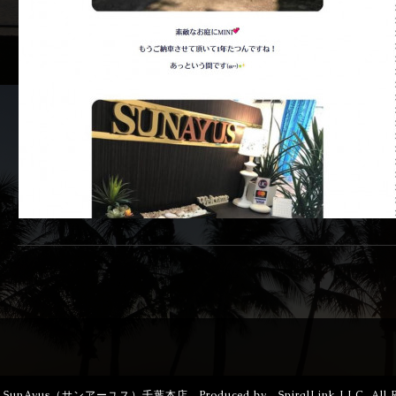
at SunAyus（サンアーユス）千葉本店 Produced by SpiralLink LLC
. All