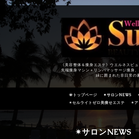
《美容整体＆痩身エステ》ウエルネスビュ
先端痩身マシン＋リンパマッサージ痩身、
緑に囲まれた非日常の
☀トップページ
✴サロンNEWS
✴セルライトゼロ美痩せエステ
✴ア
✴サロンNEWS