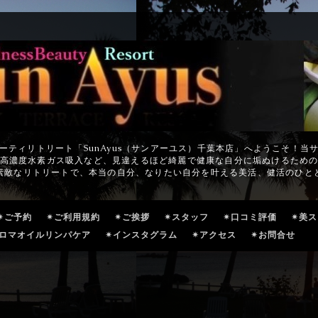
ーティリトリート「SunAyus（サンアーユス）千葉本店」へようこそ！当
高濃度水素ガス吸入など、見違えるほど綺麗で健康な自分に垢ぬけるため
素敵なリトリートで、本当の自分、なりたい自分を叶える美活、健活のひと
✴ご予約
✴ご利用規約
✴ご挨拶
✴スタッフ
✴口コミ評価
✴美
ロマオイルリンパケア
✴インスタグラム
✴アクセス
✴お問合せ