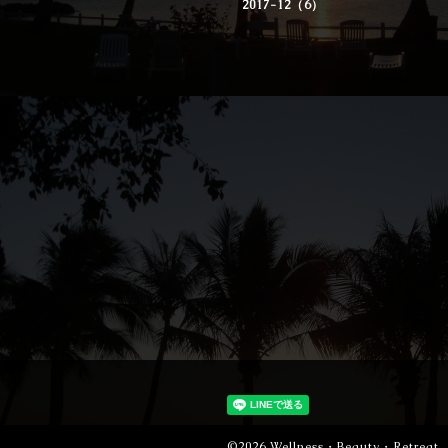
2017-12（6）
©2026
Wellness・Beauty・Retre