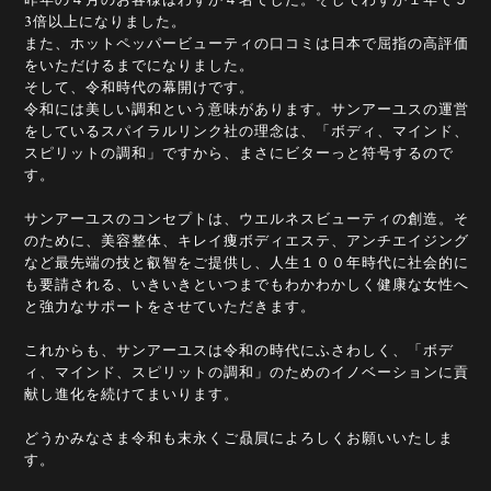
3倍以上になりました。
また、ホットペッパービューティの口コミは日本で屈指の高評価
をいただけるまでになりました。
そして、令和時代の幕開けです。
令和には美しい調和という意味があります。サンアーユスの運営
をしているスパイラルリンク社の理念は、「ボディ、マインド、
スピリットの調和」ですから、まさにビターっと符号するので
す。
サンアーユスのコンセプトは、ウエルネスビューティの創造。そ
のために、美容整体、キレイ痩ボディエステ、アンチエイジング
など最先端の技と叡智をご提供し、人生１００年時代に社会的に
も要請される、いきいきといつまでもわかわかしく健康な女性へ
と強力なサポートをさせていただきます。
これからも、サンアーユスは令和の時代にふさわしく、「ボデ
ィ、マインド、スピリットの調和」のためのイノベーションに貢
献し進化を続けてまいります。
どうかみなさま令和も末永くご贔屓によろしくお願いいたしま
す。