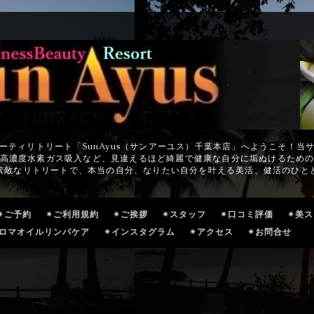
ーティリトリート「SunAyus（サンアーユス）千葉本店」へようこそ！当
高濃度水素ガス吸入など、見違えるほど綺麗で健康な自分に垢ぬけるため
素敵なリトリートで、本当の自分、なりたい自分を叶える美活、健活のひと
✴ご予約
✴ご利用規約
✴ご挨拶
✴スタッフ
✴口コミ評価
✴美
ロマオイルリンパケア
✴インスタグラム
✴アクセス
✴お問合せ