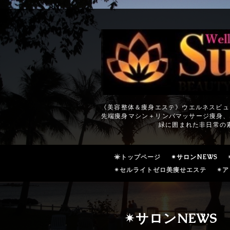
《美容整体＆痩身エステ》ウエルネスビュ
先端痩身マシン＋リンパマッサージ痩身、
緑に囲まれた非日常の
☀トップページ
✴サロンNEWS
✴セルライトゼロ美痩せエステ
✴ア
✴サロンNEWS