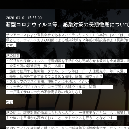
2020-03-01 15:37:00
新型コロナウィルス等、感染対策の長期徹底につい
サンアーユスおよび運営会社であるスパイラルリンクＬＬＣ本社においては、Ｉ
環として、ウィルスおよび細菌による感染対策を２年前の開設当初より長期的
ます。
感染対策
・99.7％の浮遊ウィルス、浮遊細菌を不活性化し死滅させる装置を全施術室
・全室空調の最適設定（湿度・温度）
・施術で使用する施術着、タオル、シーツ等は一日一人使用厳守。毎日洗濯。
・毎朝、店内をすみずみまでこまめな清掃、除菌、除ウィルス
・スタッフのマスク着用、施術ごとに手洗い、うがい
・キッチン用品（カップ、コップ等）の除ウィルス、除菌
・一戸建てサロンのため不特定多数の出入りなし
など
感染症は、環境対策の徹底はもちろんのこと、一番重要なことは、もし感染し
力や体力を日頃から高めておくこと、デトックスを行うことなどです。
体内でウィルスや細菌と戦うのは、リンパ球や善玉活性酸素です。サンアーユ