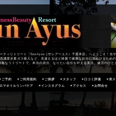
ーティリトリート「SunAyus（サンアーユス）千葉本店」へようこそ！当
高濃度水素ガス吸入など、見違えるほど綺麗で健康な自分に垢ぬけるため
素敵なリトリートで、本当の自分、なりたい自分を叶える美活、健活のひと
✴ご予約
✴ご利用規約
✴ご挨拶
✴スタッフ
✴口コミ評価
✴美
ロマオイルリンパケア
✴インスタグラム
✴アクセス
✴お問合せ