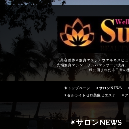
《美容整体＆痩身エステ》ウエルネスビュ
先端痩身マシン＋リンパマッサージ痩身、
緑に囲まれた非日常の
☀トップページ
✴サロンNEWS
✴セルライトゼロ美痩せエステ
✴ア
✴サロンNEWS