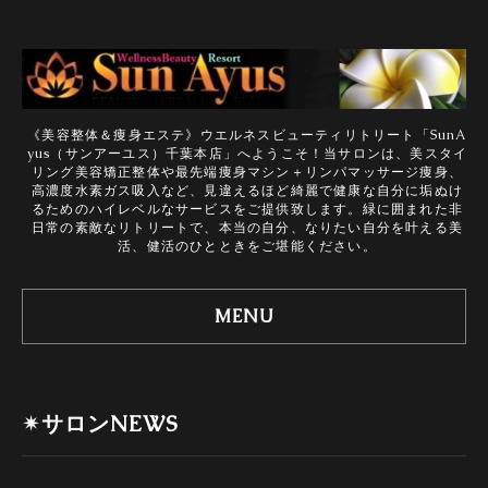
《美容整体＆痩身エステ》ウエルネスビューティリトリート「SunA
yus（サンアーユス）千葉本店」へようこそ！当サロンは、美スタイ
リング美容矯正整体や最先端痩身マシン＋リンパマッサージ痩身、
高濃度水素ガス吸入など、見違えるほど綺麗で健康な自分に垢ぬけ
るためのハイレベルなサービスをご提供致します。緑に囲まれた非
日常の素敵なリトリートで、本当の自分、なりたい自分を叶える美
活、健活のひとときをご堪能ください。
MENU
✴サロンNEWS